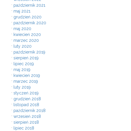
październik 2021
maj 2021
grudzień 2020
październik 2020
maj 2020
kwiecień 2020
marzec 2020
luty 2020
październik 2019
sierpień 2019
lipiec 2019
maj 2019
kwiecień 2019
marzec 2019
luty 2019
styczeń 2019
grudzień 2018
listopad 2018
październik 2018
wrzesień 2018
sierpień 2018
lipiec 2018