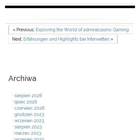
Nawigacja
Previous Post
« Previous:
Exploring the World of admiralcasino Gaming
Next Post
Next:
Erfahrungen und Highlights bei Interwetten
»
wpisu
Archiwa
sierpień 2026
lipiec 2026
czerwiec 2026
grudzień 2023
wrzesień 2023
sierpień 2023
marzec 2023
wrzesień 2022