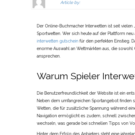
Article by:
Gravatar
link
is
to
shown
author
Der Online-Buchmacher Interwetten ist seit vielen J
here.
website
Sportwetten. Wer sich heute auf der Plattform neu a
Clickable
or
interwetten gutschein
für den perfekten Einstieg. 
link
other
enorme Auswahl an Wettmärkten aus, die sowohl Ge
to
works.
ansprechen.
Author
expander
page.
Warum Spieler Interwe
Die Benutzerfreundlichkeit der Website ist ein ents
Neben dem umfangreichen Sportangebot finden sic
Wetten, die für zusätzliche Spannung während eines
Navigation ermöglicht es zudem, schnell zwische
wechseln, was gerade bei schnellen Tipps von Vorte
Hinter dem Erfolg des Anbieters steht eine jahrela