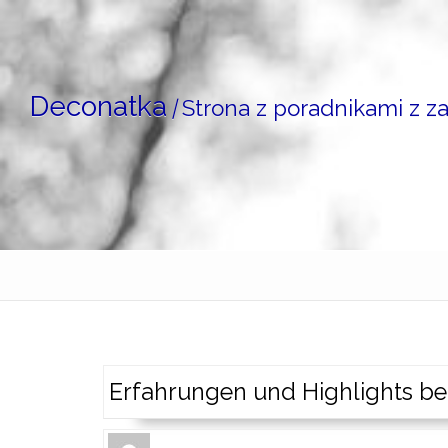
Skip
to
content
Deconatka
|
Strona z poradnikami z z
Erfahrungen und Highlights bei
Author
Authors