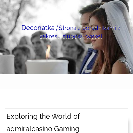
Skip
to
content
Deconatka
|
Strona z poradnikami z
zakresu ślubów i wesel
Exploring the World of
admiralcasino Gaming