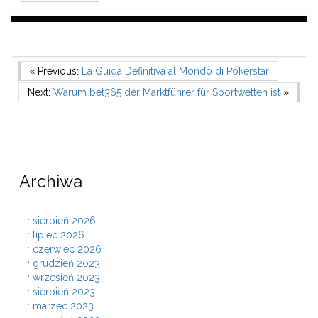
Nawigacja
Previous Post
« Previous:
La Guida Definitiva al Mondo di Pokerstar
Next Post
Next:
Warum bet365 der Marktführer für Sportwetten ist
»
wpisu
Archiwa
sierpień 2026
lipiec 2026
czerwiec 2026
grudzień 2023
wrzesień 2023
sierpień 2023
marzec 2023