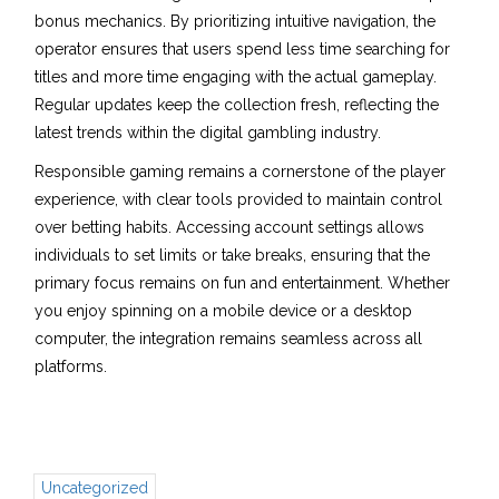
bonus mechanics. By prioritizing intuitive navigation, the
operator ensures that users spend less time searching for
titles and more time engaging with the actual gameplay.
Regular updates keep the collection fresh, reflecting the
latest trends within the digital gambling industry.
Responsible gaming remains a cornerstone of the player
experience, with clear tools provided to maintain control
over betting habits. Accessing account settings allows
individuals to set limits or take breaks, ensuring that the
primary focus remains on fun and entertainment. Whether
you enjoy spinning on a mobile device or a desktop
computer, the integration remains seamless across all
platforms.
Uncategorized