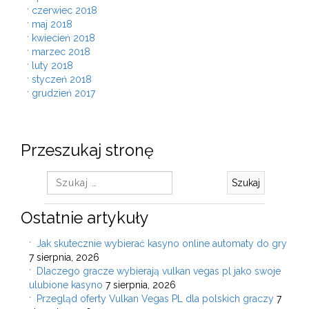
czerwiec 2018
maj 2018
kwiecień 2018
marzec 2018
luty 2018
styczeń 2018
grudzień 2017
Przeszukaj stronę
Szukaj:
Ostatnie artykuły
Jak skutecznie wybierać kasyno online automaty do gry
7 sierpnia, 2026
Dlaczego gracze wybierają vulkan vegas pl jako swoje
ulubione kasyno
7 sierpnia, 2026
Przegląd oferty Vulkan Vegas PL dla polskich graczy
7