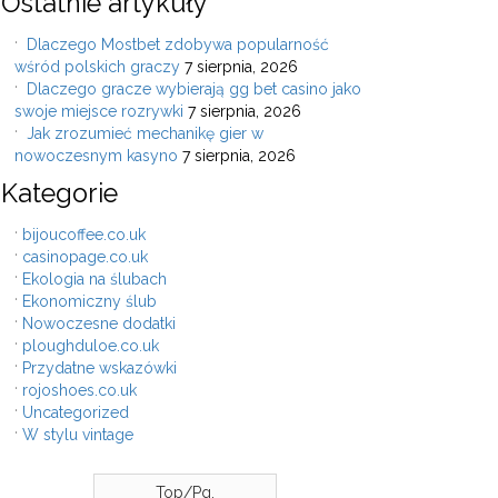
Ostatnie artykuły
Dlaczego Mostbet zdobywa popularność
wśród polskich graczy
7 sierpnia, 2026
Dlaczego gracze wybierają gg bet casino jako
swoje miejsce rozrywki
7 sierpnia, 2026
Jak zrozumieć mechanikę gier w
nowoczesnym kasyno
7 sierpnia, 2026
Kategorie
bijoucoffee.co.uk
casinopage.co.uk
Ekologia na ślubach
Ekonomiczny ślub
Nowoczesne dodatki
ploughduloe.co.uk
Przydatne wskazówki
rojoshoes.co.uk
Uncategorized
W stylu vintage
Top/Pg.