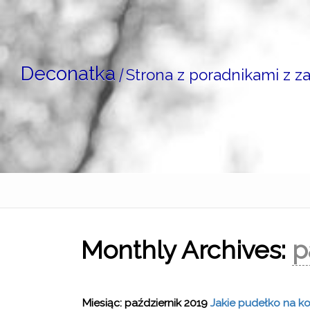
Skip
to
content
Deconatka
|
Strona z poradnikami z z
Monthly Archives:
p
Miesiąc:
październik 2019
Jakie pudełko na k