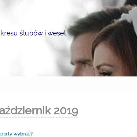
akresu ślubów i wesel
aździernik 2019
operty wybrać?