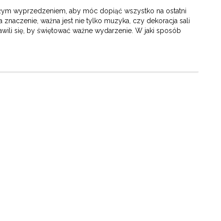
żym wyprzedzeniem, aby móc dopiąć wszystko na ostatni
naczenie, ważna jest nie tylko muzyka, czy dekoracja sali
awili się, by świętować ważne wydarzenie. W jaki sposób