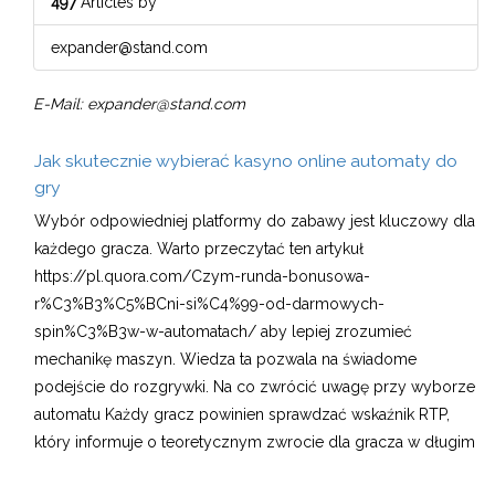
497
Articles by
expander@stand.com
email
E-Mail: expander@stand.com
link
text
Jak skutecznie wybierać kasyno online automaty do
to
gry
author
Wybór odpowiedniej platformy do zabawy jest kluczowy dla
każdego gracza. Warto przeczytać ten artykuł
https://pl.quora.com/Czym-runda-bonusowa-
r%C3%B3%C5%BCni-si%C4%99-od-darmowych-
spin%C3%B3w-w-automatach/ aby lepiej zrozumieć
mechanikę maszyn. Wiedza ta pozwala na świadome
podejście do rozgrywki. Na co zwrócić uwagę przy wyborze
automatu Każdy gracz powinien sprawdzać wskaźnik RTP,
który informuje o teoretycznym zwrocie dla gracza w długim