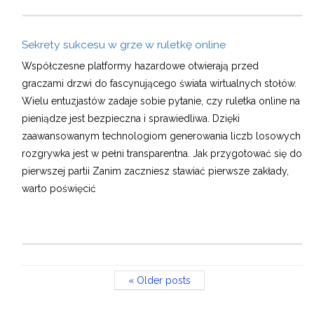
Sekrety sukcesu w grze w ruletkę online
Współczesne platformy hazardowe otwierają przed
graczami drzwi do fascynującego świata wirtualnych stołów.
Wielu entuzjastów zadaje sobie pytanie, czy ruletka online na
pieniądze jest bezpieczna i sprawiedliwa. Dzięki
zaawansowanym technologiom generowania liczb losowych
rozgrywka jest w pełni transparentna. Jak przygotować się do
pierwszej partii Zanim zaczniesz stawiać pierwsze zakłady,
warto poświęcić
« Older posts