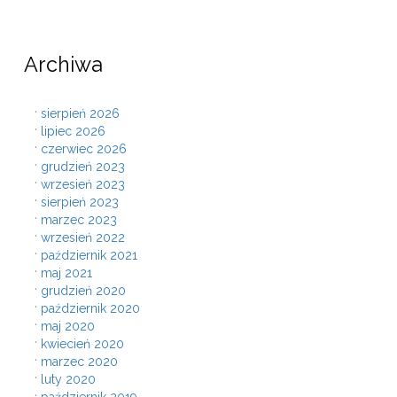
Archiwa
sierpień 2026
lipiec 2026
czerwiec 2026
grudzień 2023
wrzesień 2023
sierpień 2023
marzec 2023
wrzesień 2022
październik 2021
maj 2021
grudzień 2020
październik 2020
maj 2020
kwiecień 2020
marzec 2020
luty 2020
październik 2019