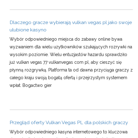
Dlaczego gracze wybierają vulkan vegas pl jako swoje
ulubione kasyno
Wybór odpowiedniego miejsca do zabawy online bywa
wyzwaniem dla wielu użytkowników szukających rozrywki na
wysokim poziomie. Wielu entuzjastów hazardu sprawdziło
już vulkan vegas 77 vulkanvegas com pl, aby cieszyć się
płynną rozgrywką. Platforma ta od dawna przyciąga graczy z
całego kraju swoją bogatą ofertą i przejrzystym systemem
wpłat. Bogactwo gier
Przegląd oferty Vulkan Vegas PL dla polskich graczy
Wybór odpowiedniego kasyna internetowego to kluczowa