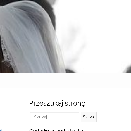
Przeszukaj stronę
Szukaj:
26