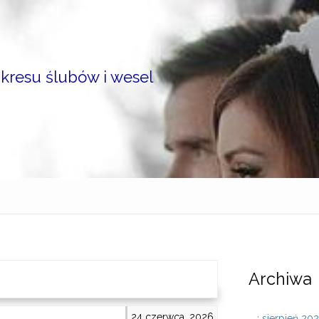
akresu ślubów i wesel
Archiwa
24 czerwca, 2026
sierpień 20