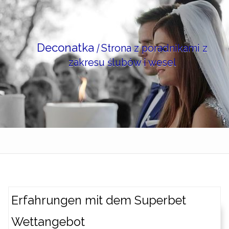
Skip
to
content
Deconatka
|
Strona z poradnikami z
zakresu ślubów i wesel
Erfahrungen mit dem Superbet
Wettangebot