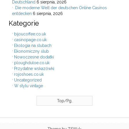
Deutschland
6 sierpnia, 2026
Die moderne Welt der deutschen Online Casinos
entdecken
6 sierpnia, 2026
Kategorie
bijoucoffee.co.uk
casinopage.co.uk
Ekologia na ślubach
Ekonomiczny ślub
Nowoczesne dodatki
ploughduloe.co.uk
Przydatne wskazówki
rojoshoes.co.uk
Uncategorized
W stylu vintage
Top/Pg.