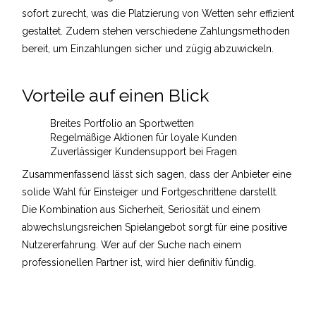
sofort zurecht, was die Platzierung von Wetten sehr effizient
gestaltet. Zudem stehen verschiedene Zahlungsmethoden
bereit, um Einzahlungen sicher und zügig abzuwickeln.
Vorteile auf einen Blick
Breites Portfolio an Sportwetten
Regelmäßige Aktionen für loyale Kunden
Zuverlässiger Kundensupport bei Fragen
Zusammenfassend lässt sich sagen, dass der Anbieter eine
solide Wahl für Einsteiger und Fortgeschrittene darstellt.
Die Kombination aus Sicherheit, Seriosität und einem
abwechslungsreichen Spielangebot sorgt für eine positive
Nutzererfahrung. Wer auf der Suche nach einem
professionellen Partner ist, wird hier definitiv fündig.