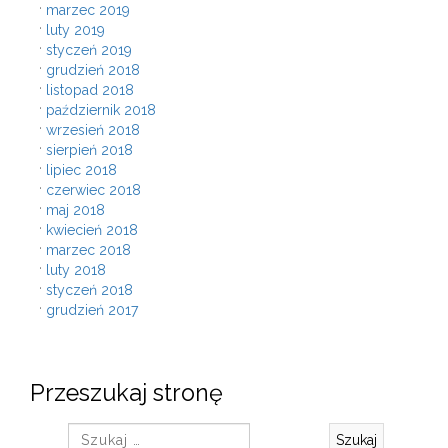
marzec 2019
luty 2019
styczeń 2019
grudzień 2018
listopad 2018
październik 2018
wrzesień 2018
sierpień 2018
lipiec 2018
czerwiec 2018
maj 2018
kwiecień 2018
marzec 2018
luty 2018
styczeń 2018
grudzień 2017
Przeszukaj stronę
Szukaj: