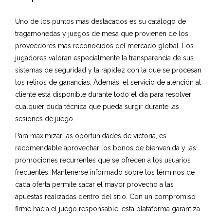
Uno de los puntos más destacados es su catálogo de
tragamonedas y juegos de mesa que provienen de los
proveedores más reconocidos del mercado global. Los
jugadores valoran especialmente la transparencia de sus
sistemas de seguridad y la rapidez con la que se procesan
los retiros de ganancias. Además, el servicio de atención al
cliente está disponible durante todo el día para resolver
cualquier duda técnica que pueda surgir durante las
sesiones de juego.
Para maximizar las oportunidades de victoria, es
recomendable aprovechar los bonos de bienvenida y las
promociones recurrentes que se ofrecen a los usuarios
frecuentes. Mantenerse informado sobre los términos de
cada oferta permite sacar el mayor provecho a las
apuestas realizadas dentro del sitio. Con un compromiso
firme hacia el juego responsable, esta plataforma garantiza