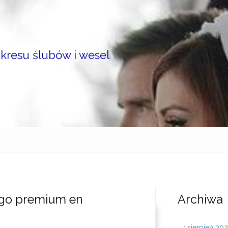
akresu ślubów i wesel
ego premium en
Archiwa
sierpień 20