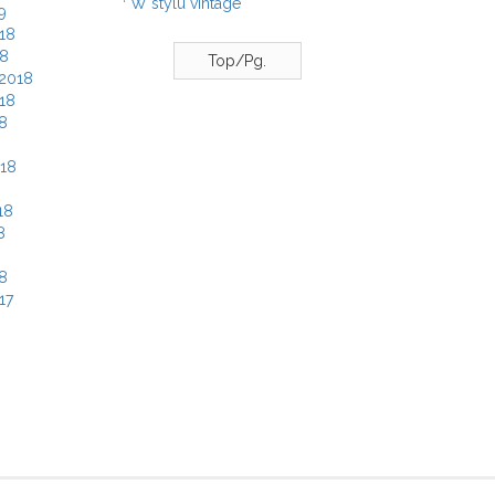
W stylu vintage
9
18
18
Top/Pg.
 2018
18
8
18
18
8
8
17