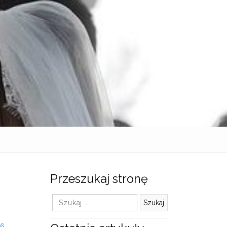
Przeszukaj stronę
Szukaj:
26