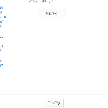
W stylu vintage
9
18
18
Top/Pg.
 2018
18
8
18
18
8
8
17
Top/Pg.