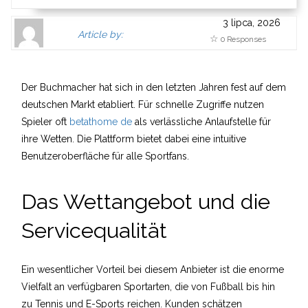
3 lipca, 2026
Author
Authors
Article by:
0 Responses
Gravatar
link
is
to
shown
author
Der Buchmacher hat sich in den letzten Jahren fest auf dem
here.
website
deutschen Markt etabliert. Für schnelle Zugriffe nutzen
Clickable
or
Spieler oft
betathome de
als verlässliche Anlaufstelle für
link
other
ihre Wetten. Die Plattform bietet dabei eine intuitive
to
works.
Benutzeroberfläche für alle Sportfans.
Author
expander
page.
Das Wettangebot und die
Servicequalität
Ein wesentlicher Vorteil bei diesem Anbieter ist die enorme
Vielfalt an verfügbaren Sportarten, die von Fußball bis hin
zu Tennis und E-Sports reichen. Kunden schätzen