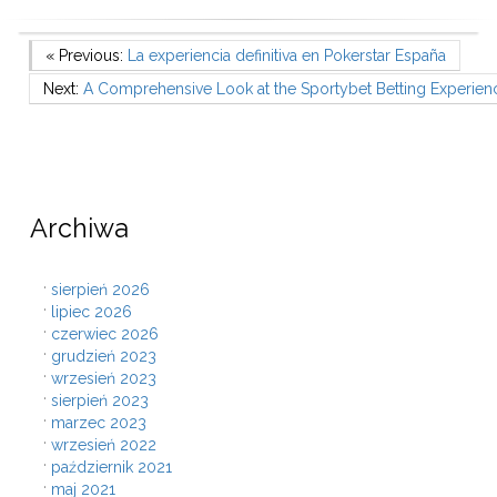
Nawigacja
Previous Post
« Previous:
La experiencia definitiva en Pokerstar España
Next Post
Next:
A Comprehensive Look at the Sportybet Betting Experien
wpisu
Archiwa
sierpień 2026
lipiec 2026
czerwiec 2026
grudzień 2023
wrzesień 2023
sierpień 2023
marzec 2023
wrzesień 2022
październik 2021
maj 2021