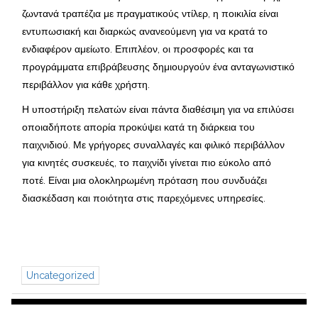
ζωντανά τραπέζια με πραγματικούς ντίλερ, η ποικιλία είναι
εντυπωσιακή και διαρκώς ανανεούμενη για να κρατά το
ενδιαφέρον αμείωτο. Επιπλέον, οι προσφορές και τα
προγράμματα επιβράβευσης δημιουργούν ένα ανταγωνιστικό
περιβάλλον για κάθε χρήστη.
Η υποστήριξη πελατών είναι πάντα διαθέσιμη για να επιλύσει
οποιαδήποτε απορία προκύψει κατά τη διάρκεια του
παιχνιδιού. Με γρήγορες συναλλαγές και φιλικό περιβάλλον
για κινητές συσκευές, το παιχνίδι γίνεται πιο εύκολο από
ποτέ. Είναι μια ολοκληρωμένη πρόταση που συνδυάζει
διασκέδαση και ποιότητα στις παρεχόμενες υπηρεσίες.
Uncategorized