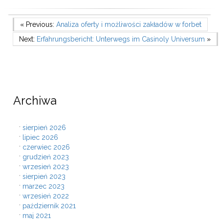
Nawigacja
Previous Post
« Previous:
Analiza oferty i możliwości zakładów w forbet
Next Post
Next:
Erfahrungsbericht: Unterwegs im Casinoly Universum
»
wpisu
Archiwa
sierpień 2026
lipiec 2026
czerwiec 2026
grudzień 2023
wrzesień 2023
sierpień 2023
marzec 2023
wrzesień 2022
październik 2021
maj 2021