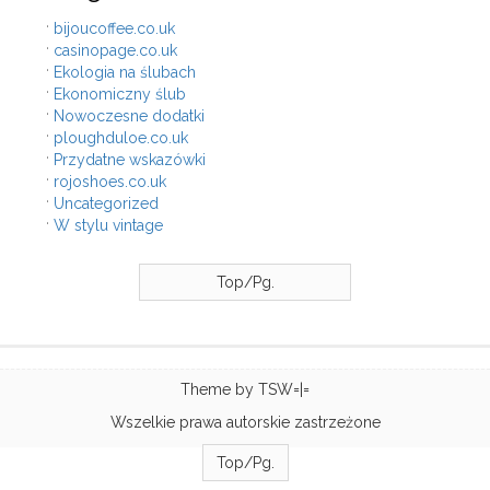
bijoucoffee.co.uk
casinopage.co.uk
Ekologia na ślubach
Ekonomiczny ślub
Nowoczesne dodatki
ploughduloe.co.uk
Przydatne wskazówki
rojoshoes.co.uk
Uncategorized
W stylu vintage
Top/Pg.
Theme by
TSW=|=
Wszelkie prawa autorskie zastrzeżone
Top/Pg.