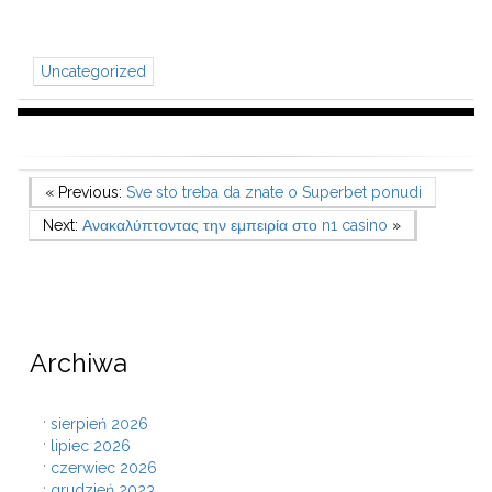
Uncategorized
Nawigacja
Previous Post
« Previous:
Sve sto treba da znate o Superbet ponudi
Next Post
Next:
Ανακαλύπτοντας την εμπειρία στο n1 casino
»
wpisu
Archiwa
sierpień 2026
lipiec 2026
czerwiec 2026
grudzień 2023