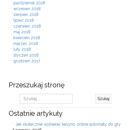
październik 2018
wrzesień 2018
sierpień 2018
lipiec 2018
czerwiec 2018
maj 2018
kwiecień 2018
marzec 2018
luty 2018
styczeń 2018
grudzień 2017
Przeszukaj stronę
Szukaj:
Ostatnie artykuły
Jak skutecznie wybierać kasyno online automaty do gry