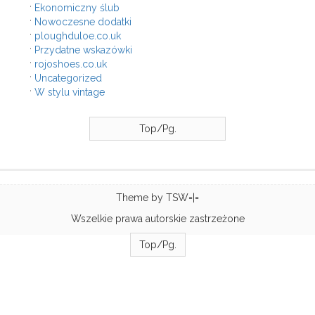
Ekonomiczny ślub
Nowoczesne dodatki
ploughduloe.co.uk
Przydatne wskazówki
rojoshoes.co.uk
Uncategorized
W stylu vintage
Top/Pg.
Theme by
TSW=|=
Wszelkie prawa autorskie zastrzeżone
Top/Pg.