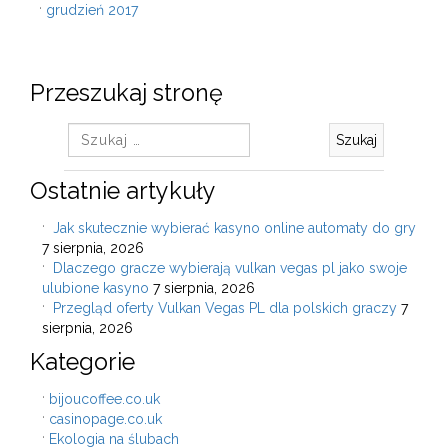
grudzień 2017
Przeszukaj stronę
Szukaj:
Ostatnie artykuły
Jak skutecznie wybierać kasyno online automaty do gry
7 sierpnia, 2026
Dlaczego gracze wybierają vulkan vegas pl jako swoje
ulubione kasyno
7 sierpnia, 2026
Przegląd oferty Vulkan Vegas PL dla polskich graczy
7
sierpnia, 2026
Kategorie
bijoucoffee.co.uk
casinopage.co.uk
Ekologia na ślubach