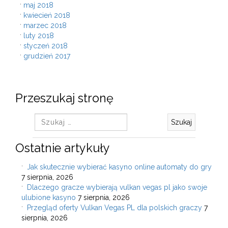
maj 2018
kwiecień 2018
marzec 2018
luty 2018
styczeń 2018
grudzień 2017
Przeszukaj stronę
Szukaj:
Ostatnie artykuły
Jak skutecznie wybierać kasyno online automaty do gry
7 sierpnia, 2026
Dlaczego gracze wybierają vulkan vegas pl jako swoje
ulubione kasyno
7 sierpnia, 2026
Przegląd oferty Vulkan Vegas PL dla polskich graczy
7
sierpnia, 2026