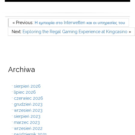
Nawigacja
Previous Post
« Previous:
Η εμπειρία στο Interwetten και οι υπηρεσίες του
Next Post
Next:
Exploring the Regal Gaming Experience at Kingcasino
»
wpisu
Archiwa
sierpień 2026
lipiec 2026
czerwiec 2026
grudzień 2023
wrzesień 2023
sierpień 2023
marzec 2023
wrzesień 2022
październik 2021