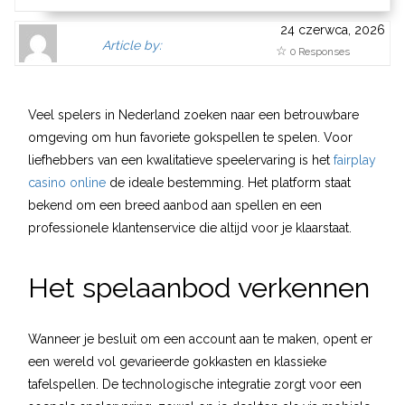
24 czerwca, 2026
Author
Authors
Article by:
0 Responses
Gravatar
link
is
to
shown
author
Veel spelers in Nederland zoeken naar een betrouwbare
here.
website
omgeving om hun favoriete gokspellen te spelen. Voor
Clickable
or
liefhebbers van een kwalitatieve speelervaring is het
fairplay
link
other
casino online
de ideale bestemming. Het platform staat
to
works.
bekend om een breed aanbod aan spellen en een
Author
expander
professionele klantenservice die altijd voor je klaarstaat.
page.
Het spelaanbod verkennen
Wanneer je besluit om een account aan te maken, opent er
een wereld vol gevarieerde gokkasten en klassieke
tafelspellen. De technologische integratie zorgt voor een