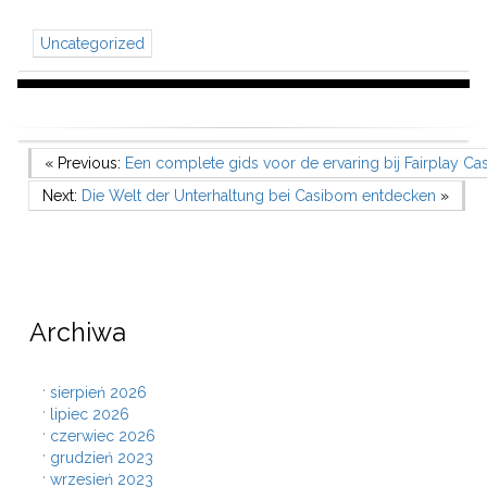
Uncategorized
Nawigacja
Previous Post
« Previous:
Een complete gids voor de ervaring bij Fairplay Ca
Next Post
Next:
Die Welt der Unterhaltung bei Casibom entdecken
»
wpisu
Archiwa
sierpień 2026
lipiec 2026
czerwiec 2026
grudzień 2023
wrzesień 2023