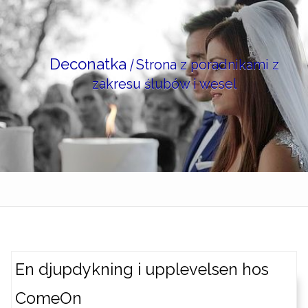
Skip
to
content
Deconatka
|
Strona z poradnikami z
zakresu ślubów i wesel
En djupdykning i upplevelsen hos
ComeOn