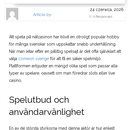
24 czerwca, 2026
Author
Authors
Article by:
0 Responses
Gravatar
link
is
to
shown
author
Att spela på nätcasinon har blivit en otroligt populär hobby
here.
website
för många svenskar som uppskattar snabb underhållning.
Clickable
or
När man letar efter en pålitlig spelsajt är det ofta självklart att
link
other
välja
comeon sverige
för att få en säker spelmiljö.
to
works.
Plattformen erbjuder en mängd olika spel som passar alla
Author
expander
typer av spelare, oavsett om man föredrar slots eller live
page.
casino.
Spelutbud och
användarvänlighet
En av de största styrkorna med denna aktör är hur enkelt