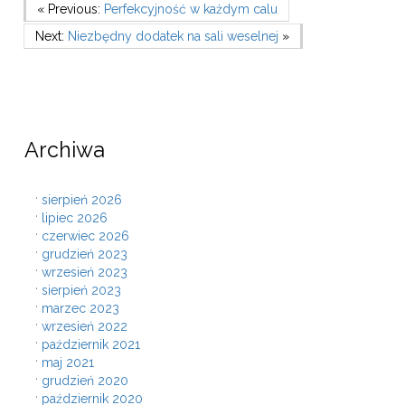
Nawigacja
Previous Post
« Previous:
Perfekcyjność w każdym calu
Next Post
Next:
Niezbędny dodatek na sali weselnej
»
wpisu
Archiwa
sierpień 2026
lipiec 2026
czerwiec 2026
grudzień 2023
wrzesień 2023
sierpień 2023
marzec 2023
wrzesień 2022
październik 2021
maj 2021
grudzień 2020
październik 2020