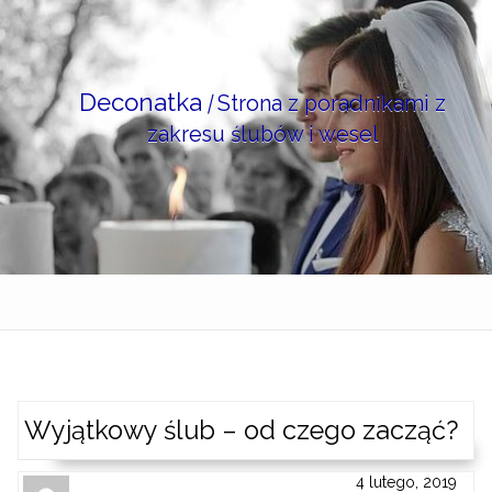
Skip
to
content
Deconatka
|
Strona z poradnikami z
zakresu ślubów i wesel
Wyjątkowy ślub – od czego zacząć?
4 lutego, 2019
Author
Authors