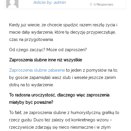
Article by: admin
0 Responses
Gravatar
link
is
to
shown
author
Kiedy już wiecie, że chcecie spędzić razem resztę życia i
here.
website
macie datę wydarzenia, które tę decyzję przypieczętuje,
Clickable
or
czas na przygotowania.
link
other
to
works.
Od czego zacząć? Może od zaproszeń?
Author
admin
Zaproszenia ślubne inne niż wszystkie
page.
Zaproszenia ślubne zabawne
to jeden z pomysłów na to,
by goście zapamiętali wasz ślub i wesele jeszcze zanim
dotrą na to wydarzenie.
To radosna uroczystość, dlaczego więc zaproszenia
miałyby być poważne?
To fakt, że zaproszenia ślubne z humorystyczną grafiką to
rzecz gustu. Dużo też zależy od konkretnego wzoru –
rzeczywiście zdarzają się nieco niesmaczne i w złym