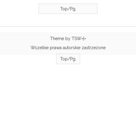
Top/Pg.
Theme by
TSW=|=
Wszelkie prawa autorskie zastrzeżone
Top/Pg.