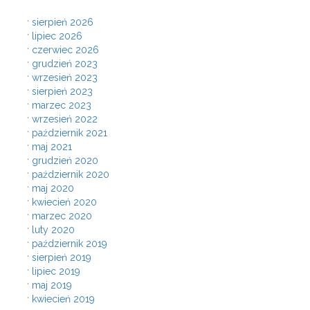
sierpień 2026
lipiec 2026
czerwiec 2026
grudzień 2023
wrzesień 2023
sierpień 2023
marzec 2023
wrzesień 2022
październik 2021
maj 2021
grudzień 2020
październik 2020
maj 2020
kwiecień 2020
marzec 2020
luty 2020
październik 2019
sierpień 2019
lipiec 2019
maj 2019
kwiecień 2019