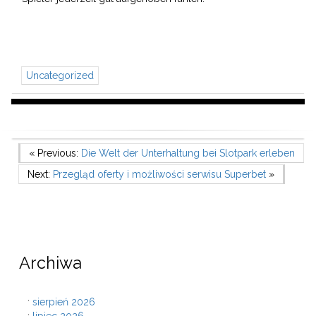
Uncategorized
Nawigacja
Previous Post
« Previous:
Die Welt der Unterhaltung bei Slotpark erleben
Next Post
Next:
Przegląd oferty i możliwości serwisu Superbet
»
wpisu
Archiwa
sierpień 2026