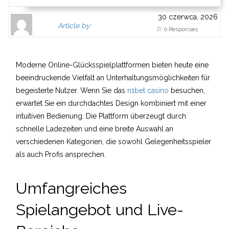
30 czerwca, 2026
Author
Authors
Article by:
0 Responses
Gravatar
link
is
to
shown
author
Moderne Online-Glücksspielplattformen bieten heute eine
here.
website
beeindruckende Vielfalt an Unterhaltungsmöglichkeiten für
Clickable
or
begeisterte Nutzer. Wenn Sie das
n1bet casino
besuchen,
link
other
erwartet Sie ein durchdachtes Design kombiniert mit einer
to
works.
intuitiven Bedienung. Die Plattform überzeugt durch
Author
expander
schnelle Ladezeiten und eine breite Auswahl an
page.
verschiedenen Kategorien, die sowohl Gelegenheitsspieler
als auch Profis ansprechen.
Umfangreiches
Spielangebot und Live-