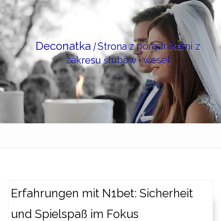
Skip
to
content
Deconatka
|
Strona z poradnikami z
zakresu ślubów i wesel
Erfahrungen mit N1bet: Sicherheit
und Spielspaß im Fokus