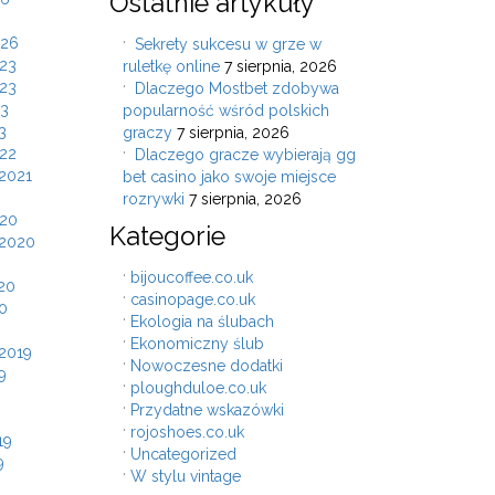
Ostatnie artykuły
026
Sekrety sukcesu w grze w
23
ruletkę online
7 sierpnia, 2026
23
Dlaczego Mostbet zdobywa
23
popularność wśród polskich
3
graczy
7 sierpnia, 2026
22
Dlaczego gracze wybierają gg
 2021
bet casino jako swoje miejsce
rozrywki
7 sierpnia, 2026
020
Kategorie
 2020
bijoucoffee.co.uk
20
casinopage.co.uk
0
Ekologia na ślubach
Ekonomiczny ślub
 2019
Nowoczesne dodatki
9
ploughduloe.co.uk
Przydatne wskazówki
rojoshoes.co.uk
19
Uncategorized
9
W stylu vintage