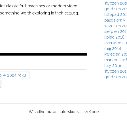
styczeń 201
fer classic fruit machines or modern video
grudzień 20
something worth exploring in their catalog.
listopad 20
październik
wrzesień 20
sierpień 201
lipiec 2018
czerwiec 20
maj 2018
kwiecień 20
marzec 201
luty 2018
styczeń 201
o w 2024 roku
grudzień 20
Wszelkie prawa autorskie zastrzeżone