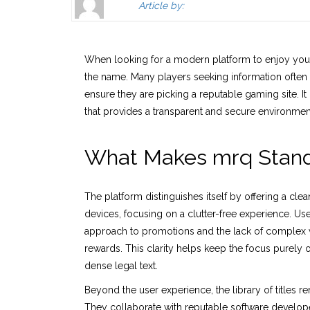
Article by:
Gravatar
link
is
to
shown
author
When looking for a modern platform to enjoy your
here.
website
the name. Many players seeking information often
Clickable
or
ensure they are picking a reputable gaming site. It
link
other
that provides a transparent and secure environment 
to
works.
Author
expander
What Makes mrq Stan
page.
The platform distinguishes itself by offering a clea
devices, focusing on a clutter-free experience. Use
approach to promotions and the lack of complex 
rewards. This clarity helps keep the focus purely o
dense legal text.
Beyond the user experience, the library of titles r
They collaborate with reputable software develope