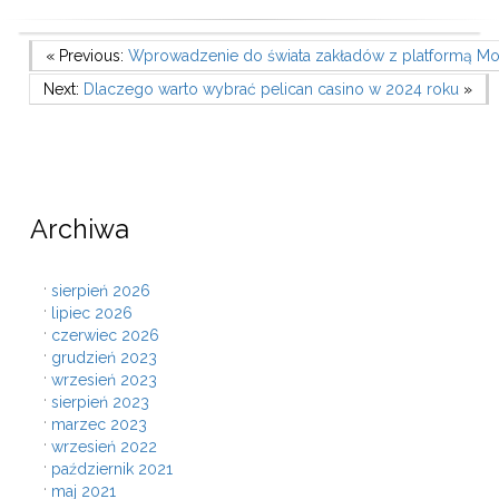
Nawigacja
Previous Post
« Previous:
Wprowadzenie do świata zakładów z platformą Mo
Next Post
Next:
Dlaczego warto wybrać pelican casino w 2024 roku
»
wpisu
Archiwa
sierpień 2026
lipiec 2026
czerwiec 2026
grudzień 2023
wrzesień 2023
sierpień 2023
marzec 2023
wrzesień 2022
październik 2021
maj 2021