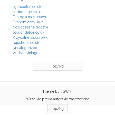
bijoucoffee.co.uk
casinopage.co.uk
Ekologia na ślubach
Ekonomiczny ślub
Nowoczesne dodatki
ploughduloe.co.uk
Przydatne wskazówki
rojoshoes.co.uk
Uncategorized
W stylu vintage
Top/Pg.
Theme by
TSW=|=
Wszelkie prawa autorskie zastrzeżone
Top/Pg.