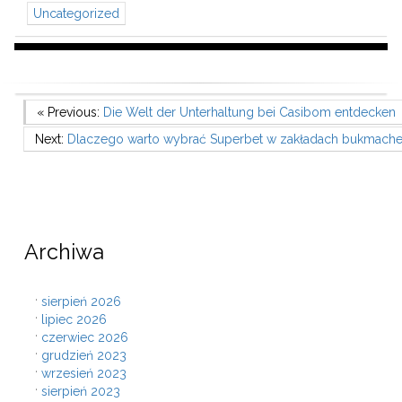
Uncategorized
Nawigacja
Previous Post
« Previous:
Die Welt der Unterhaltung bei Casibom entdecken
Next Post
Next:
Dlaczego warto wybrać Superbet w zakładach bukmache
wpisu
Archiwa
sierpień 2026
lipiec 2026
czerwiec 2026
grudzień 2023
wrzesień 2023
sierpień 2023