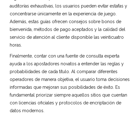
auditorías exhaustivas, los usuarios pueden evitar estafas y
concentrarse únicamente en la experiencia de juego.
Además, estas guías ofrecen consejos sobre bonos de
bienvenida, métodos de pago aceptados y la calidad del
servicio de atención al cliente disponible las veinticuatro
horas.
Finalmente, contar con una fuente de consulta experta
ayuda a los apostadores novatos a entender las reglas y
probabilidades de cada título. Al comparar diferentes
operadores de manera objetiva, el usuario toma decisiones
informadas que mejoran sus posibilidades de éxito. Es
fundamental priorizar siempre aquellos sitios que cuentan
con licencias oficiales y protocolos de encriptación de
datos modernos.