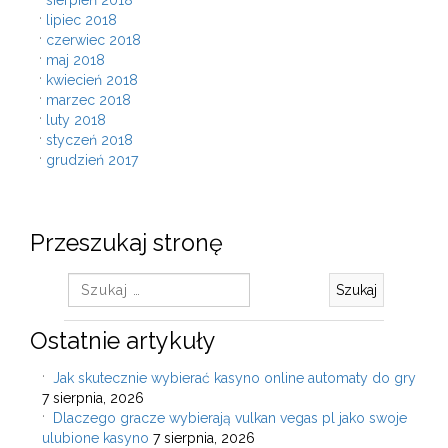
sierpień 2018
lipiec 2018
czerwiec 2018
maj 2018
kwiecień 2018
marzec 2018
luty 2018
styczeń 2018
grudzień 2017
Przeszukaj stronę
Szukaj:
Ostatnie artykuły
Jak skutecznie wybierać kasyno online automaty do gry
7 sierpnia, 2026
Dlaczego gracze wybierają vulkan vegas pl jako swoje
ulubione kasyno
7 sierpnia, 2026