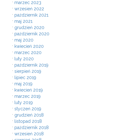
marzec 2023
wrzesień 2022
październik 2021
maj 2021
grudzień 2020
październik 2020
maj 2020
kwiecień 2020
marzec 2020
luty 2020
październik 2019
sierpień 2019
lipiec 2019
maj 2019
kwiecień 2019
marzec 2019
luty 2019
styczeń 2019
grudzień 2018
listopad 2018
październik 2018
wrzesień 2018