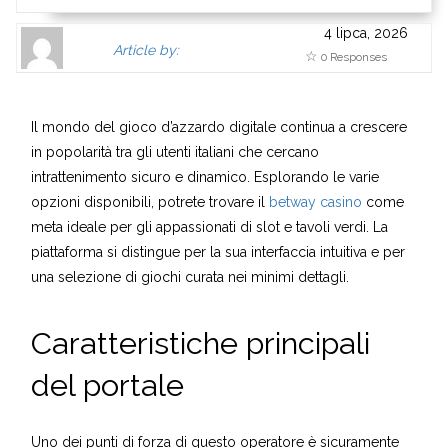
4 lipca, 2026
Author
Authors
Article by:
0 Responses
Gravatar
link
is
to
shown
author
Il mondo del gioco d’azzardo digitale continua a crescere
here.
website
in popolarità tra gli utenti italiani che cercano
Clickable
or
intrattenimento sicuro e dinamico. Esplorando le varie
link
other
opzioni disponibili, potrete trovare il
betway casino
come
to
works.
meta ideale per gli appassionati di slot e tavoli verdi. La
Author
expander
piattaforma si distingue per la sua interfaccia intuitiva e per
page.
una selezione di giochi curata nei minimi dettagli.
Caratteristiche principali
del portale
Uno dei punti di forza di questo operatore è sicuramente