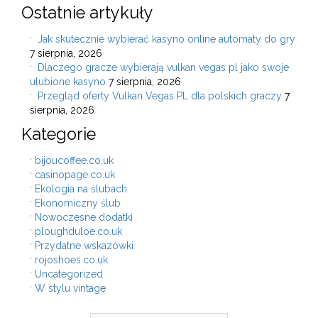
Ostatnie artykuły
Jak skutecznie wybierać kasyno online automaty do gry
7 sierpnia, 2026
Dlaczego gracze wybierają vulkan vegas pl jako swoje
ulubione kasyno
7 sierpnia, 2026
Przegląd oferty Vulkan Vegas PL dla polskich graczy
7
sierpnia, 2026
Kategorie
bijoucoffee.co.uk
casinopage.co.uk
Ekologia na ślubach
Ekonomiczny ślub
Nowoczesne dodatki
ploughduloe.co.uk
Przydatne wskazówki
rojoshoes.co.uk
Uncategorized
W stylu vintage