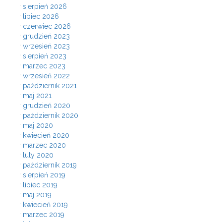
sierpień 2026
lipiec 2026
czerwiec 2026
grudzień 2023
wrzesień 2023
sierpień 2023
marzec 2023
wrzesień 2022
październik 2021
maj 2021
grudzień 2020
październik 2020
maj 2020
kwiecień 2020
marzec 2020
luty 2020
październik 2019
sierpień 2019
lipiec 2019
maj 2019
kwiecień 2019
marzec 2019