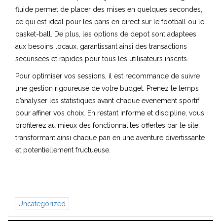
fluide permet de placer des mises en quelques secondes,
ce qui est ideal pour les paris en direct sur le football ou le
basket-ball. De plus, les options de depot sont adaptees
aux besoins locaux, garantissant ainsi des transactions
securisees et rapides pour tous les utilisateurs inscrits.
Pour optimiser vos sessions, il est recommande de suivre
une gestion rigoureuse de votre budget. Prenez le temps
d’analyser les statistiques avant chaque evenement sportif
pour affiner vos choix. En restant informe et discipline, vous
profiterez au mieux des fonctionnalites offertes par le site,
transformant ainsi chaque pari en une aventure divertissante
et potentiellement fructueuse.
Uncategorized