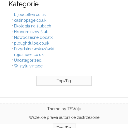
Kategorie
bijoucoffee.co.uk
casinopage.co.uk
Ekologia na ślubach
Ekonomiczny ślub
Nowoczesne dodatki
ploughduloe.co.uk
Przydatne wskazówki
rojoshoes.co.uk
Uncategorized
W stylu vintage
Top/Pg.
Theme by
TSW=|=
Wszelkie prawa autorskie zastrzeżone