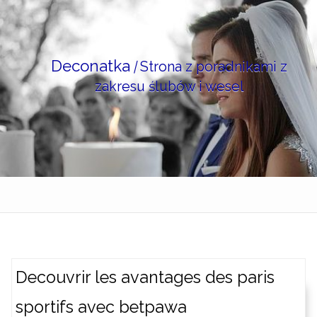
Skip
to
content
Deconatka
|
Strona z poradnikami z
zakresu ślubów i wesel
Decouvrir les avantages des paris
sportifs avec betpawa