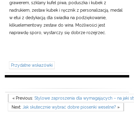
grawerem, szklany kufel piwa, poduszka i kubek z
nadrukiem, zestaw kubek i ręcznik z personalizacją, medal
w etui z dedykacją dla świadka na podziękowanie,
kilkuelementowy zestaw do wina. Możliwości jest
naprawdę sporo, wystarczy się dobrze rozejrzeć.
Przydatne wskazówki
Nawigacja
Previous Post
« Previous:
Stylowe zaproszenia dla wymagających – na jaki st
Next Post
Next:
Jak skutecznie wybrać dobre piosenki weselne?
»
wpisu