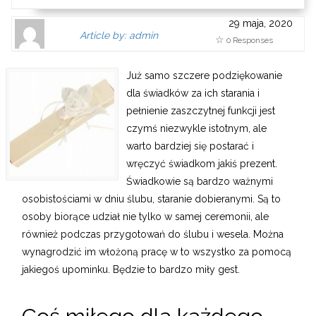
29 maja, 2020
Author
Authors
Article by: admin
0 Responses
Gravatar
link
is
to
Już samo szczere podziękowanie
shown
author
dla świadków za ich starania i
here.
website
pełnienie zaszczytnej funkcji jest
Clickable
or
czymś niezwykle istotnym, ale
link
other
warto bardziej się postarać i
to
works.
wręczyć świadkom jakiś prezent.
Author
admin
Świadkowie są bardzo ważnymi
page.
osobistościami w dniu ślubu, staranie dobieranymi. Są to
osoby biorące udział nie tylko w samej ceremonii, ale
również podczas przygotowań do ślubu i wesela. Można
wynagrodzić im włożoną pracę w to wszystko za pomocą
jakiegoś upominku. Będzie to bardzo miły gest.