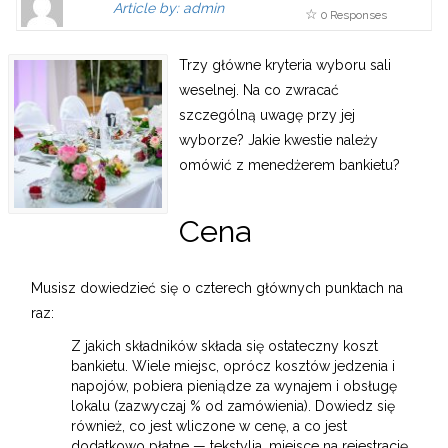
Article by: admin
0 Responses
Gravatar
link
is
to
Trzy główne kryteria wyboru sali
shown
author
weselnej. Na co zwracać
here.
website
szczególną uwagę przy jej
Clickable
or
wyborze? Jakie kwestie należy
link
other
omówić z menedżerem bankietu?
to
works.
Author
admin
page.
Cena
Musisz dowiedzieć się o czterech głównych punktach na
raz:
Z jakich składników składa się ostateczny koszt
bankietu. Wiele miejsc, oprócz kosztów jedzenia i
napojów, pobiera pieniądze za wynajem i obsługę
lokalu (zazwyczaj % od zamówienia). Dowiedz się
również, co jest wliczone w cenę, a co jest
dodatkowo płatne — tekstylia, miejsce na rejestrację,