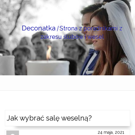
Skip
to
content
Deconatka
|
Strona z poradnikami z
zakresu ślubów i wesel
Jak wybrać salę weselną?
24 maja, 2021
Author
Authors