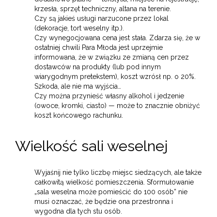
krzesła, sprzęt techniczny, altana na terenie.
Czy są jakieś usługi narzucone przez lokal
(dekoracje, tort weselny itp.).
Czy wynegocjowana cena jest stała. Zdarza się, że w
ostatniej chwili Para Młoda jest uprzejmie
informowana, że w związku ze zmianą cen przez
dostawców na produkty (lub pod innym
wiarygodnym pretekstem), koszt wzrósł np. o 20%.
Szkoda, ale nie ma wyjścia…
Czy można przynieść własny alkohol i jedzenie
(owoce, kromki, ciasto) — może to znacznie obniżyć
koszt końcowego rachunku.
Wielkość sali weselnej
Wyjaśnij nie tylko liczbę miejsc siedzących, ale także
całkowitą wielkość pomieszczenia. Sformułowanie
„sala weselna może pomieścić do 100 osób” nie
musi oznaczać, że będzie ona przestronna i
wygodna dla tych stu osób.