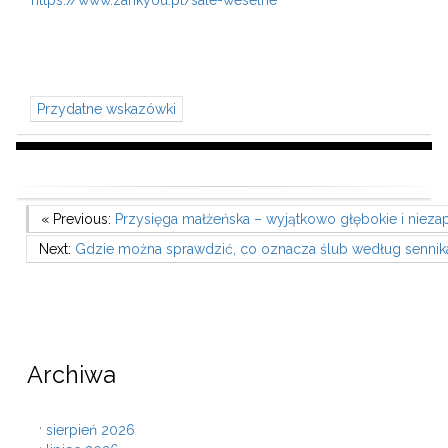
https://www.zankyou.pl/sale-weselne
Przydatne wskazówki
Nawigacja
Previous Post
« Previous:
Przysięga małżeńska – wyjątkowo głębokie i nie
Next Post
Next:
Gdzie można sprawdzić, co oznacza ślub według sennik
wpisu
Archiwa
sierpień 2026