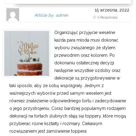
15 września, 2022
Author
Authors
Article by: admin
0 Responses
Gravatar
link
is
to
Organizując przyjęcie weselne
shown
author
każda para młoda musi dokonać
here.
website
wyboru związanego ze stylem
Clickable
or
przewodnim oraz kolorem. Po
link
other
dokonaniu ostatecznej decyzji
to
works.
następnie wszystkie ozdoby oraz
Author
admin
dekoracje są przygotowywane w
page.
taki sposób, aby ze sobą współgrały. Jednym z
ważniejszych wyborów przed samym weselem jest
również znalezienie odpowiedniego tortu i zadecydowanie
o jego przystrojeniu. Coraz bardziej popularnym rodzajem
dekoracji na tortach ślubnych stają się toppery, które mogą
przybierać różne kształty i rozmiary. Ciekawym
rozwiązaniem jest zamówienie toppera