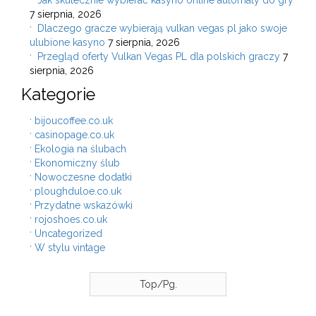
Jak skutecznie wybierać kasyno online automaty do gry
7 sierpnia, 2026
Dlaczego gracze wybierają vulkan vegas pl jako swoje
ulubione kasyno
7 sierpnia, 2026
Przegląd oferty Vulkan Vegas PL dla polskich graczy
7
sierpnia, 2026
Kategorie
bijoucoffee.co.uk
casinopage.co.uk
Ekologia na ślubach
Ekonomiczny ślub
Nowoczesne dodatki
ploughduloe.co.uk
Przydatne wskazówki
rojoshoes.co.uk
Uncategorized
W stylu vintage
Top/Pg.