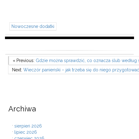
Nowoczesne dodatki
Nawigacja
Previous Post
« Previous:
Gdzie można sprawdzić, co oznacza ślub według 
Next Post
Next:
Wieczór panieński – jak trzeba się do niego przygotowa
wpisu
Archiwa
sierpień 2026
lipiec 2026
czerwiec 2026