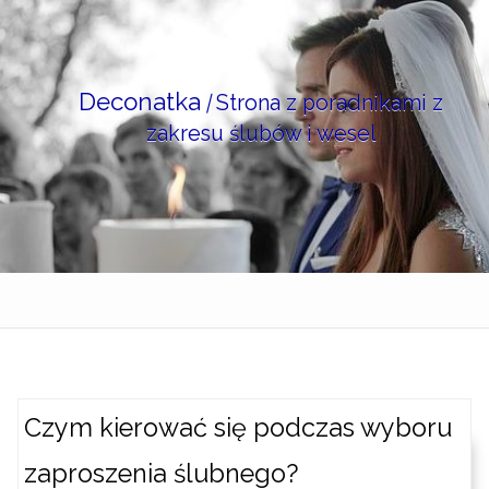
Skip
to
content
Deconatka
|
Strona z poradnikami z
zakresu ślubów i wesel
Czym kierować się podczas wyboru
zaproszenia ślubnego?