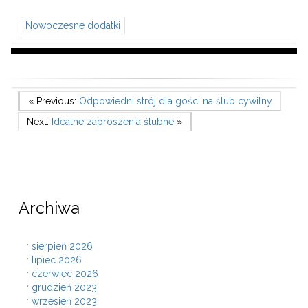
Nowoczesne dodatki
Nawigacja
Previous Post
« Previous:
Odpowiedni strój dla gości na ślub cywilny
Next Post
Next:
Idealne zaproszenia ślubne
»
wpisu
Archiwa
sierpień 2026
lipiec 2026
czerwiec 2026
grudzień 2023
wrzesień 2023