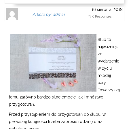
16 sierpnia, 2018
Author
Authors
Article by: admin
0 Responses
Gravatar
link
is
to
shown
author
here.
website
Ślub to
Clickable
or
najważniejs
link
other
ze
to
works.
wydarzenie
Author
admin
w życiu
page.
młodej
pary.
Towarzyszą
temu zarówno bardzo silne emocje, jak i mnóstwo
przygotowań.
Przed przystąpieniem do przygotowań do ślubu, w
pierwszej kolejności trzeba zaprosić rodzinę oraz
najbliższe osoby.